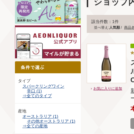
ショップ
該当件数：1件
並べ替え:
人気順
/
商品
C
タイプ
スパークリングワイン
お気に入りに追加
辛口 (1)
⇒全てのタイプ
産地
オーストラリア (1)
その他オーストラリア (1)
⇒全ての産地