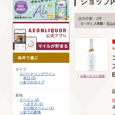
ショップ
該当件数：2件
並べ替え:
人気順
/
商品
タイプ
スパークリングワイン
お気に入りに追加
辛口 (2)
⇒全てのタイプ
産地
スペイン (2)
ペネデス (1)
その他スペイン (1)
⇒全ての産地