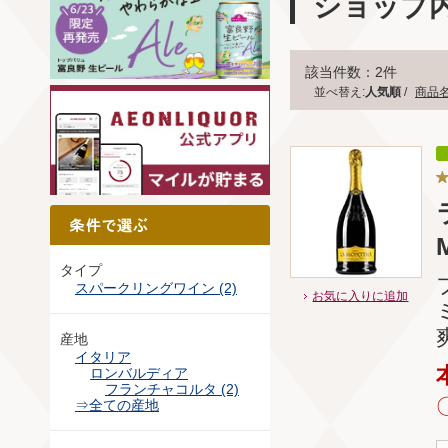
ショップ
該当件数：2件
並べ替え:
人気順
/
商品
タイプ
スパークリングワイン (2)
お気に入りに追加
産地
イタリア
ロンバルディア
フランチャコルタ (2)
⇒全ての産地