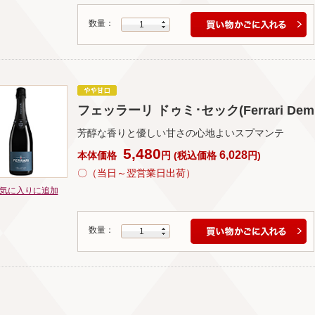
数量：
1
フェッラーリ ドゥミ･セック(Ferrari Demi 
芳醇な香りと優しい甘さの心地よいスプマンテ
5,480
6,028
本体価格
円
(
税込価格
円
)
〇（当日～翌営業日出荷）
気に入りに追加
数量：
1