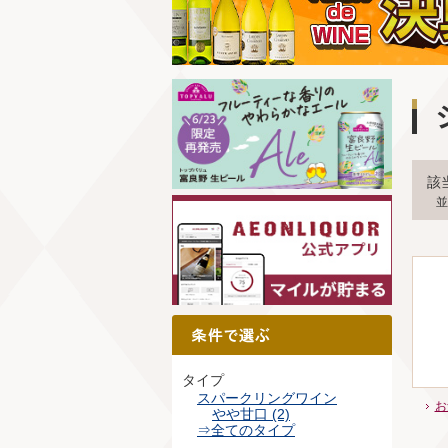
該
並
タイプ
スパークリングワイン
お
やや甘口 (2)
⇒全てのタイプ