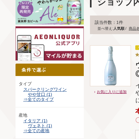
ショップ
該当件数：1件
並べ替え:
人気順
/
商品
◎
タイプ
スパークリングワイン
お気に入りに追加
やや甘口 (1)
⇒全てのタイプ
産地
イタリア (1)
ヴェネト (1)
⇒全ての産地