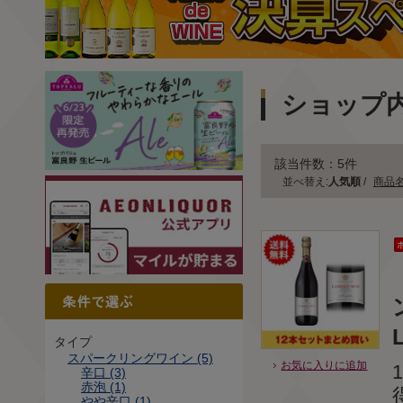
ショップ
該当件数：5件
並べ替え:
人気順
/
商品
タイプ
スパークリングワイン (5)
お気に入りに追加
辛口 (3)
赤泡 (1)
やや辛口 (1)