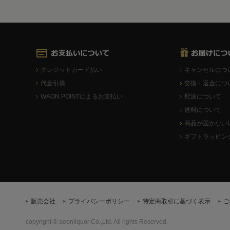
クレジットカード払い
キャンセルにつ
代金引換
交換・返金につ
WAON POINTによるお支払い
配送について
送料について
商品が届かない
ギフトラッピン
販売会社
プライバシーポリシー
特定商取引に基づく表示
ご
copyright © aeonliquor Co.,Ltd. All rights Reserved.