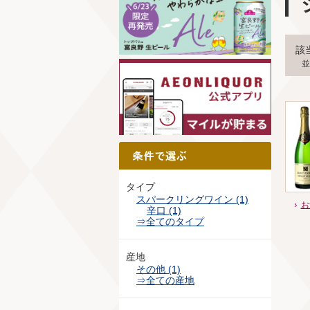
該
並
タイプ
スパークリングワイン (1)
お
辛口 (1)
⇒全てのタイプ
産地
その他 (1)
⇒全ての産地