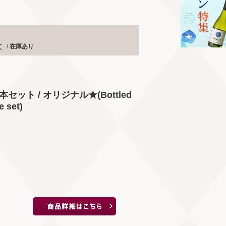
て
/
在庫あり
ット / オリジナル★(Bottled
e set)