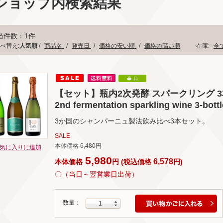
ショップ内検索結果
当件数：1件
べ替え:
人気順
/
商品名
/
発売日
/
価格の安い順
/
価格の高い順
在庫:
全
【セット】瓶内2次発酵 スパークリング 3本セ
2nd fermentation sparkling wine 3-bottl
3か国のシャンパーニュ製法飲み比べ3本セット。
SALE
本体価格 6,480円
気に入りに追加
5,980
6,578
本体価格
円
(
税込価格
円
)
〇（当日～翌営業日出荷）
数量：
1