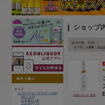
ショップ
該当件数：20件
並べ替え:
人気順
/
商品
タイプ
スパークリングワイン (20)
お気に入りに追加
辛口 (17)
やや辛口 (3)
やや甘口 (1)