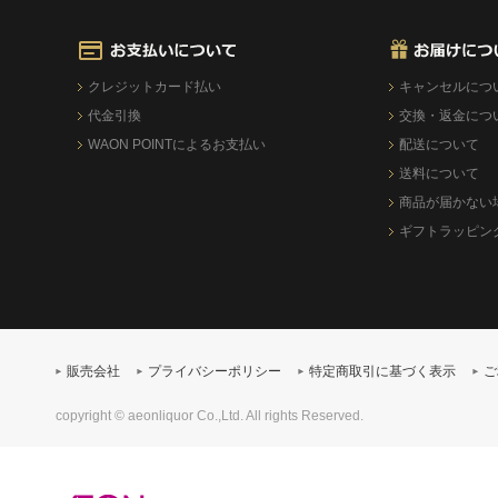
クレジットカード払い
キャンセルにつ
代金引換
交換・返金につ
WAON POINTによるお支払い
配送について
送料について
商品が届かない
ギフトラッピン
販売会社
プライバシーポリシー
特定商取引に基づく表示
ご
copyright © aeonliquor Co.,Ltd. All rights Reserved.