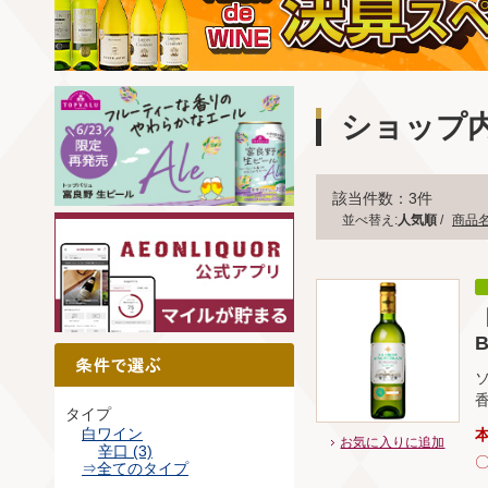
ショップ
該当件数：3件
並べ替え:
人気順
/
商品
B
タイプ
白ワイン
お気に入りに追加
辛口 (3)
⇒全てのタイプ