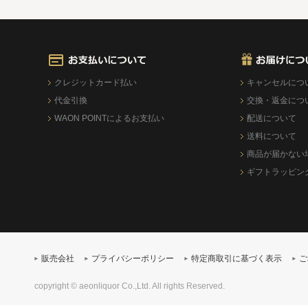
クレジットカード払い
キャンセルにつ
代金引換
交換・返金につ
WAON POINTによるお支払い
配送について
送料について
商品が届かない
ギフトラッピン
販売会社
プライバシーポリシー
特定商取引に基づく表示
ご
copyright © aeonliquor Co.,Ltd. All rights Reserved.