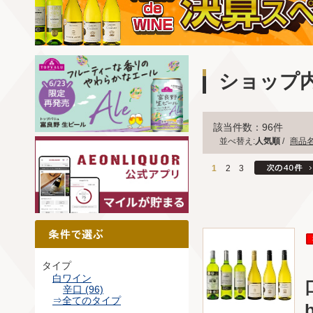
ショップ
該当件数：96件
並べ替え:
人気順
/
商品
1
2
3
タイプ
白ワイン
辛口 (96)
⇒全てのタイプ
b