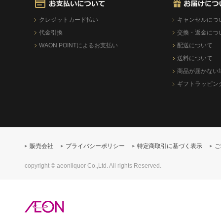
クレジットカード払い
キャンセルにつ
代金引換
交換・返金につ
WAON POINTによるお支払い
配送について
送料について
商品が届かない
ギフトラッピン
販売会社
プライバシーポリシー
特定商取引に基づく表示
ご
copyright © aeonliquor Co.,Ltd. All rights Reserved.