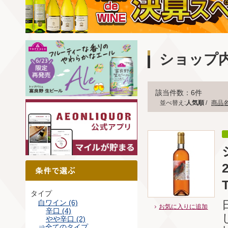
ショップ
該当件数：6件
並べ替え:
人気順
/
商品
タイプ
白ワイン (6)
お気に入りに追加
辛口 (4)
やや辛口 (2)
⇒全てのタイプ