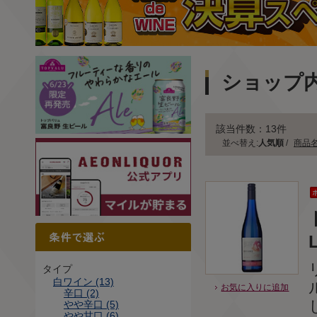
ショップ
該当件数：13件
並べ替え:
人気順
/
商品
タイプ
白ワイン (13)
お気に入りに追加
辛口 (2)
やや辛口 (5)
やや甘口 (6)