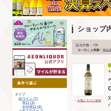
ショップ
該当件数：7件
並べ替え:
人気順
/
商品
タイプ
白ワイン (7)
お気に入りに追加
辛口 (3)
やや辛口 (4)
⇒全てのタイプ