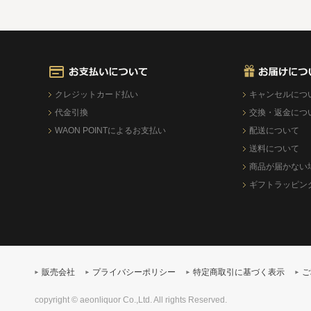
クレジットカード払い
キャンセルにつ
代金引換
交換・返金につ
WAON POINTによるお支払い
配送について
送料について
商品が届かない
ギフトラッピン
販売会社
プライバシーポリシー
特定商取引に基づく表示
ご
copyright © aeonliquor Co.,Ltd. All rights Reserved.