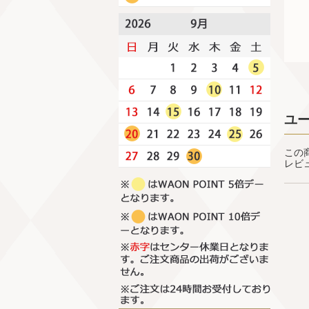
ユ
この
レビ