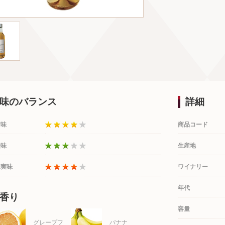
味のバランス
詳細
甘味
商品コード
酸味
生産地
果実味
ワイナリー
年代
香り
容量
グレープフ
バナナ