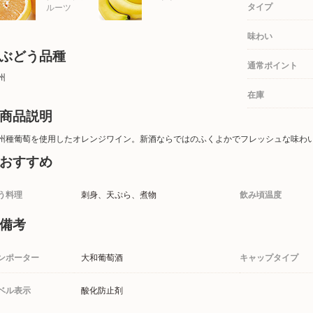
タイプ
ルーツ
味わい
ぶどう品種
通常ポイント
州
在庫
商品説明
州種葡萄を使用したオレンジワイン。新酒ならではのふくよかでフレッシュな味わ
おすすめ
う料理
刺身、天ぷら、煮物
飲み頃温度
備考
ンポーター
大和葡萄酒
キャップタイプ
ベル表示
酸化防止剤