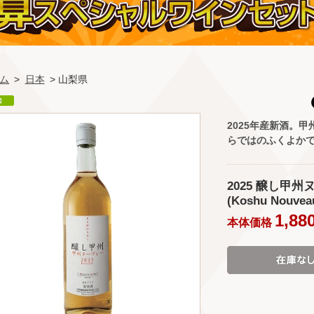
ム
>
日本
> 山梨県
2025年産新酒。
らではのふくよか
2025 醸し甲
(Koshu Nouveau
1,88
本体価格