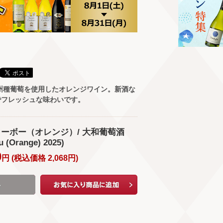
甲州種葡萄を使用したオレンジワイン。新酒な
でフレッシュな味わいです。
州ヌーボー（オレンジ）/ 大和葡萄酒
 (Orange) 2025)
0
円 (
税込価格
2,068
円
)