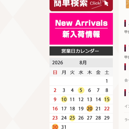
甲
甲
合
イ
ラ