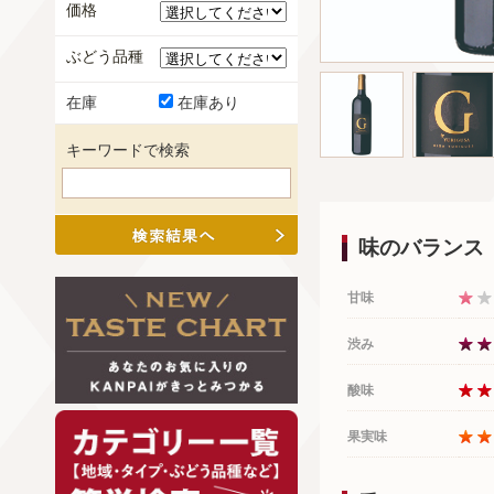
価格
ぶどう品種
在庫
在庫あり
キーワードで検索
味のバランス
甘味
渋み
酸味
果実味