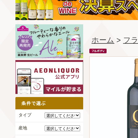
ホーム
>
フ
タイプ
産地