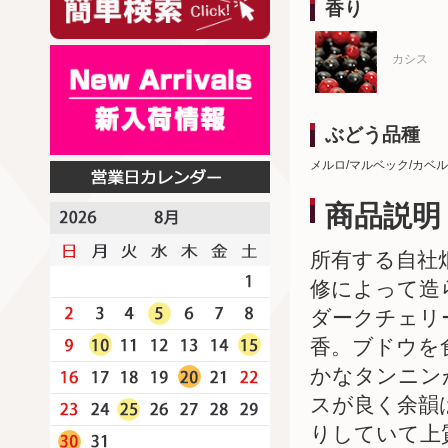
香り
カシス
ぶどう品種
メルロ/マルベック/カベ
商品説明
所有する自社
修によって造
ダークチェリ
香。ブドウを
かなタンニン
スが良く余韻
りしていて上