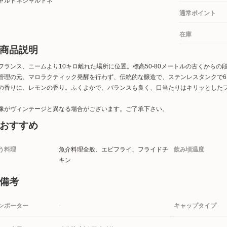
ャルドネシャルドネ
通常ポイント
在庫
商品説明
フランス、ニームより10キロ離れた場所に位置。標高50-80メートルの古くから
管理の元、マロラクティック発酵を行わず、伝統的な醸造で、ステンレスタンクで
の香りに、レモンの香り。ふくよかで、バランスも良く、口当たりはキリッとした
像がヴィンテージと異なる場合がございます。ご了承下さい。
おすすめ
う料理
魚介料理全般、エビフライ、フライドチ
飲み頃温度
キン
備考
ンポーター
-
キャップタイプ