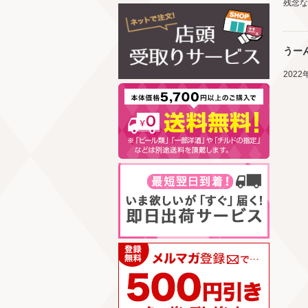
残念な
うー
202