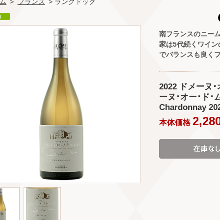
ム
>
フランス
> ラングドック
南フランスのニー
家は5代続くワイ
でバランスも良く
2022 ドメーヌ
ーヌ･オー･ド･ムーリ
Chardonnay 20
2,28
本体価格