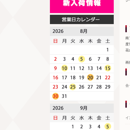
シ
南
度
花
画
合
イ