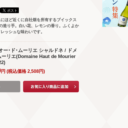
ムにほど近くに自社畑を所有するブイックス
ンの造り手。白い花、レモンの香り。ふくよか
フレッシュな味わいです。
･オー･ド･ムーリエ シャルドネ / ドメ
エ(Domaine Haut de Mourier
22)
0
円 (
税込価格
2,508
円
)