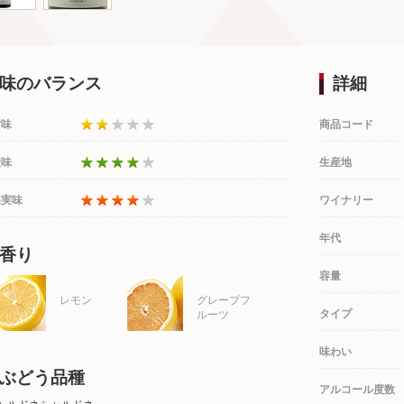
味のバランス
詳細
甘味
商品コード
酸味
生産地
果実味
ワイナリー
年代
香り
容量
レモン
グレープフ
タイプ
ルーツ
味わい
ぶどう品種
アルコール度数