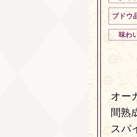
ブドウ
味わ
オー
間熟
スパ