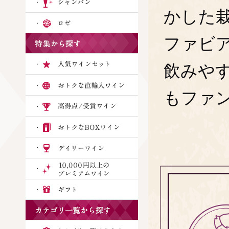
かした
ファビ
飲みや
もファ