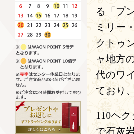
る「プ
ミリー
クトゥ
ャ地方
代のワ
ており
110ヘ
で石灰