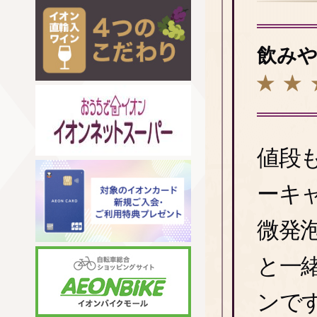
飲み
値段も
ーキ
微発
と一
ンで