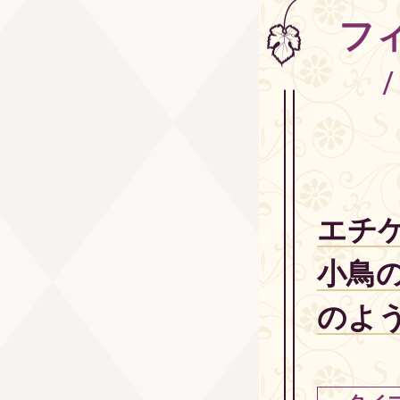
フ
エチ
小鳥
のよ