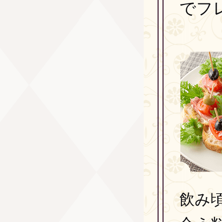
でフ
飲み頃