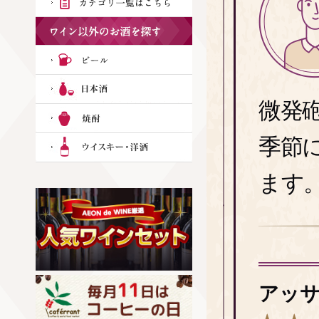
微発
季節
ます
アッ