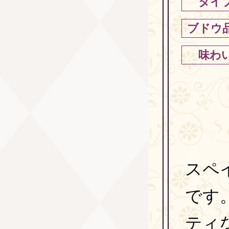
タイ
ブドウ
味わ
スペ
です
ティ