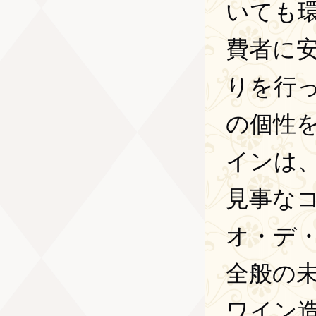
いても
費者に
りを行
の個性
インは
見事な
オ・デ
全般の
ワイン