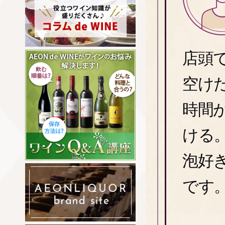
店頭
空け
時間
ける
泡好
です