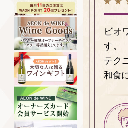
ビオ
す。
テク
和食