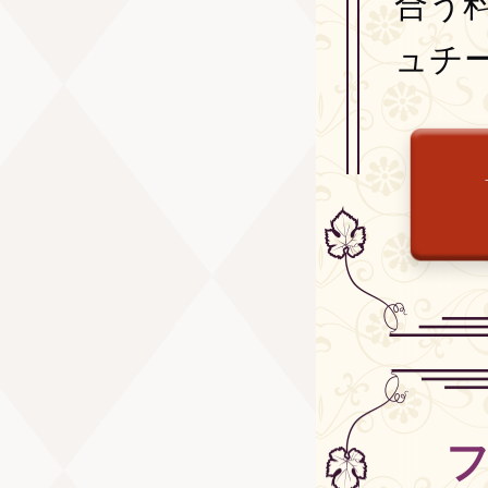
合う
ュチ
フ