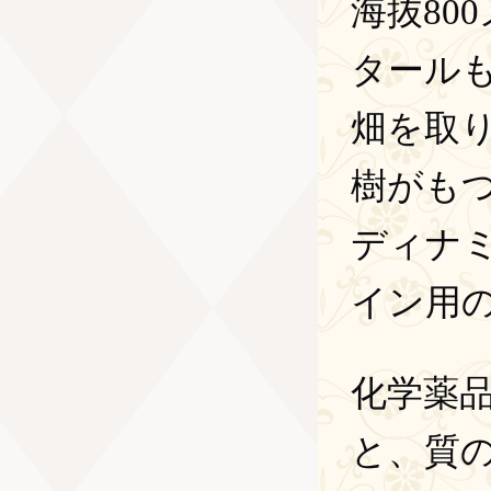
海抜80
タール
畑を取
樹がも
ディナ
イン用
化学薬
と、質