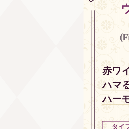
(F
赤ワ
ハマ
ハー
タイ