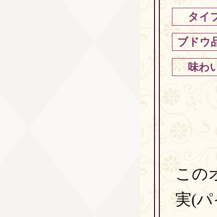
タイ
ブドウ
味わ
この
実(