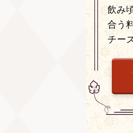
飲み頃
合う
チー