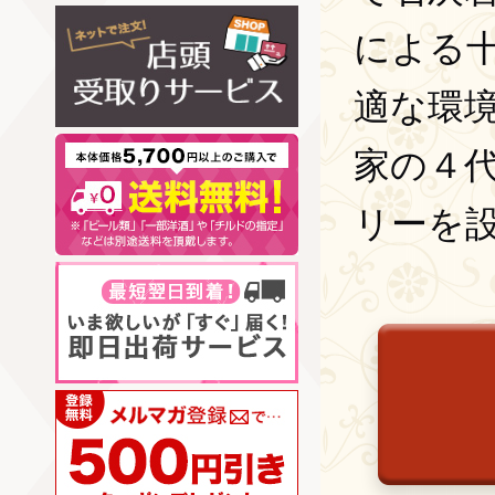
による
適な環
家の４
リーを設