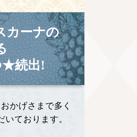
スカーナの
る
★続出!
、おかげさまで多く
だいております。