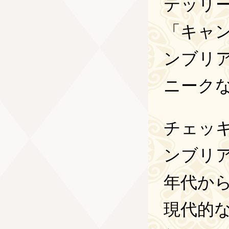
テッリ
「キャ
ンブリ
ニーク
チェッ
ンブリア
年代か
現代的な