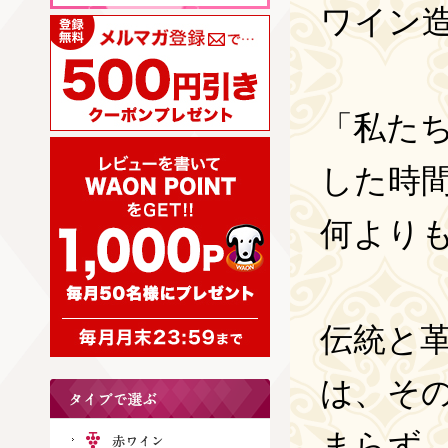
ワイン
「私た
した時
何より
伝統と
は、そ
まらず