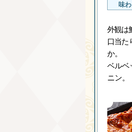
味わ
外観は
口当た
か。
ベルベ
ニン。