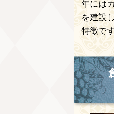
年には
を建設
特徴で