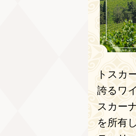
トスカ
誇るワ
スカー
を所有