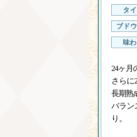
タイ
ブドウ
味わ
24ヶ
さらに
長期熟
バラン
り。