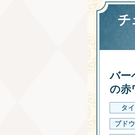
チ
バー
の赤
タイ
ブドウ