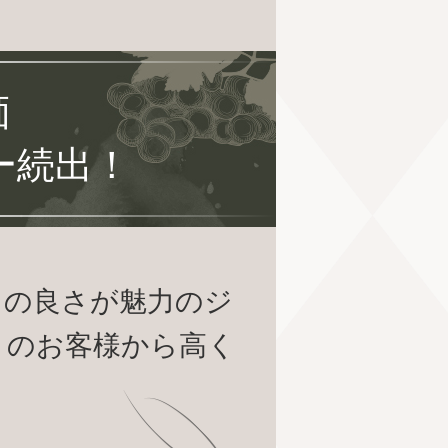
価
ー続出！
スの良さが魅力のジ
くのお客様から高く