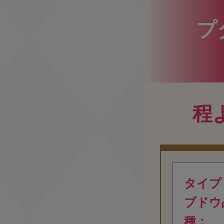
プ
程
タイプ
ブドウ
種：