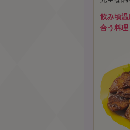
飮み頃温
合う料理