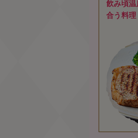
飮み頃温
合う料理