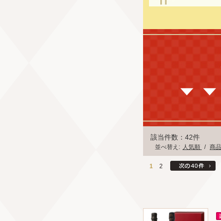
該当件数：42件
並べ替え:
人気順
/
商
1
2