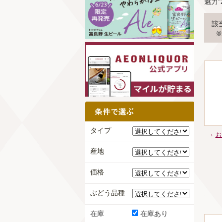
魅力"2
該
並
タイプ
お
産地
価格
ぶどう品種
在庫
在庫あり