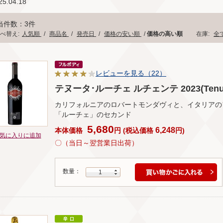
5.04.18
当件数：3件
べ替え:
人気順
/
商品名
/
発売日
/
価格の安い順
/
価格の高い順
在庫:
全
レビューを見る（22）
テヌータ･ルーチェ ルチェンテ 2023(Tenuta L
カリフォルニアのロバートモンダヴィと、イタリアの
「ルーチェ」のセカンド
5,680
6,248
本体価格
円
(
税込価格
円
)
気に入りに追加
〇（当日～翌営業日出荷）
数量：
1