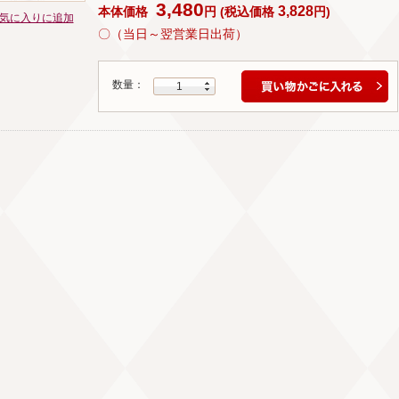
3,480
3,828
本体価格
円
(
税込価格
円
)
気に入りに追加
〇（当日～翌営業日出荷）
数量：
1