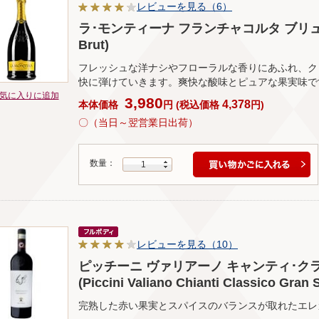
レビューを見る（6）
ラ･モンティーナ フランチャコルタ ブリュット(La
Brut)
フレッシュな洋ナシやフローラルな香りにあふれ、ク
快に弾けていきます。爽快な酸味とピュアな果実味で
気に入りに追加
3,980
4,378
本体価格
円
(
税込価格
円
)
〇（当日～翌営業日出荷）
数量：
1
レビューを見る（10）
ピッチーニ ヴァリアーノ キャンティ･ク
(Piccini Valiano Chianti Classico Gran 
完熟した赤い果実とスパイスのバランスが取れたエレ