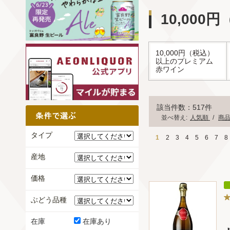
10,00
10,000円（税込）
以上のプレミアム
赤ワイン
該当件数：517件
並べ替え:
人気順
/
商
タイプ
1
2
3
4
5
6
7
8
産地
価格
ぶどう品種
在庫
在庫あり