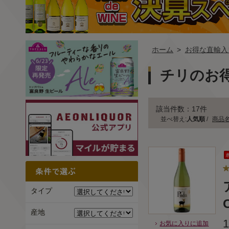
ホーム
>
お得な直輸入
チリのお
該当件数：17件
並べ替え:
人気順
/
商品
タイプ
産地
お気に入りに追加