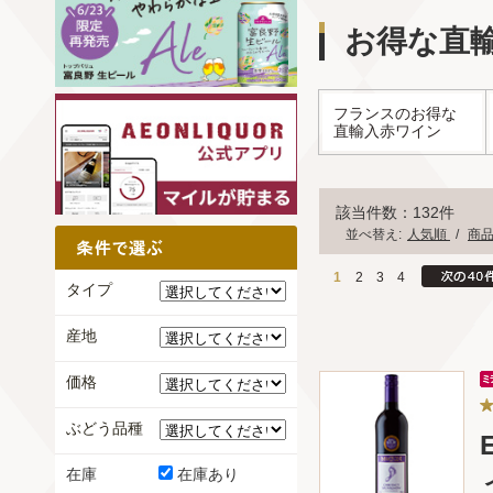
お得な直
フランスのお得な
直輸入赤ワイン
該当件数：132件
並べ替え:
人気順
/
商
1
2
3
4
タイプ
産地
価格
ぶどう品種
在庫
在庫あり