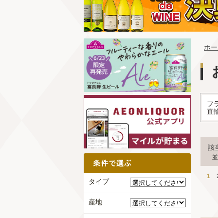
ホー
フ
直
該
並
1
タイプ
産地