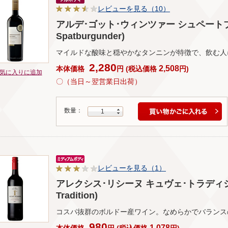
レビューを見る（10）
アルデ･ゴット･ウィンツァー シュペートブルグン
Spatburgunder)
マイルドな酸味と穏やかなタンニンが特徴で、飲む人
2,280
2,508
本体価格
円
(
税込価格
円
)
気に入りに追加
〇（当日～翌営業日出荷）
数量：
1
レビューを見る（1）
アレクシス･リシーヌ キュヴェ･トラディション(Al
Tradition)
コスパ抜群のボルドー産ワイン。なめらかでバランス
980
1,078
本体価格
円
(
税込価格
円
)