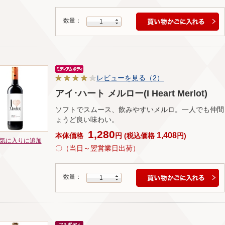
数量：
1
レビューを見る（2）
アイ･ハート メルロー(I Heart Merlot)
ソフトでスムース、飲みやすいメルロ。一人でも仲間
ょうど良い味わい。
1,280
1,408
本体価格
円
(
税込価格
円
)
気に入りに追加
〇（当日～翌営業日出荷）
数量：
1