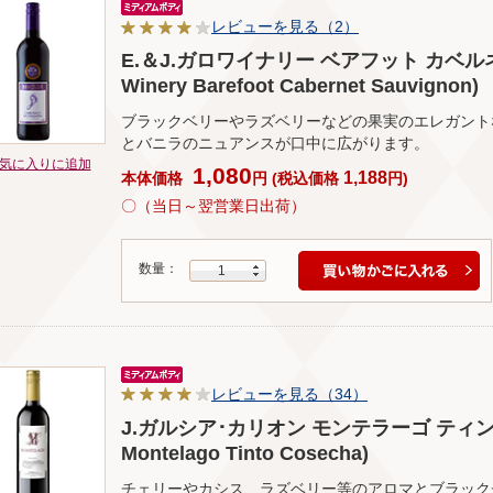
レビューを見る（2）
E.＆J.ガロワイナリー ベアフット カベルネ･
Winery Barefoot Cabernet Sauvignon)
ブラックベリーやラズベリーなどの果実のエレガント
とバニラのニュアンスが口中に広がります。
気に入りに追加
1,080
1,188
本体価格
円
(
税込価格
円
)
〇（当日～翌営業日出荷）
数量：
1
レビューを見る（34）
J.ガルシア･カリオン モンテラーゴ ティント･コ
Montelago Tinto Cosecha)
チェリーやカシス、ラズベリー等のアロマとブラック