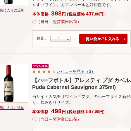
やすいワイン。カマンベールと好相性です。
気に入りに追加
398
437.
本体価格
円
(
税込価格
円
)
80
〇（当日～翌営業日出荷）
数量：
1
レビューを見る（3）
【ハーフボトル】アレスティ プダ カベルネ･ソ
Puda Cabernet Sauvignon 375ml)
当サイト人気チリワイン「プダ」のハーフサイズ新登
り。飲みきりサイズ。
気に入りに追加
498
547.
本体価格
円
(
税込価格
円
)
80
〇（当日～翌営業日出荷）