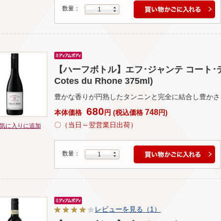
数量：
1
【ハーフボトル】エフ･ジャンテ コート･デュ･ロ
Cotes du Rhone 375ml)
豊かな香りが円熟したタンニンと完全に結合し豊かさ
680
748
本体価格
円
(
税込価格
円
)
〇（当日～翌営業日出荷）
気に入りに追加
数量：
1
レビューを見る（1）