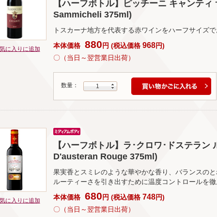
【ハーフボトル】ピッチーニ キャンティ サンミケリ 
Sammicheli 375ml)
トスカーナ地方を代表する赤ワインをハーフサイズで
880
968
本体価格
円
(
税込価格
円
)
気に入りに追加
〇（当日～翌営業日出荷）
数量：
1
【ハーフボトル】ラ･クロワ･ドステラン ルージュ
D'austeran Rouge 375ml)
果実香とスミレのような華やかな香り、バランスのと
ルーティーさを引き出すために温度コントロールを徹
680
748
本体価格
円
(
税込価格
円
)
気に入りに追加
〇（当日～翌営業日出荷）