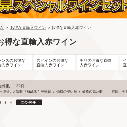
ム
>
お得な直輸入ワイン
> お得な直輸入赤ワイン
お得な直輸入赤ワイン
ランスのお得な
スペインのお得な
チリのお得な直輸
イ
輸入赤ワイン
直輸入赤ワイン
入赤ワイン
直
当件数：132件
べ替え:
人気順
/
商品名
/
発売日
/
価格の安い順
/
価格の高い順
在庫:
全
2
3
4