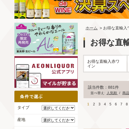
ホーム
> お得な直輸入
お得な直
お得な直輸入赤ワ
イン
該当件数：881件
並べ替え:
人気順
/
商
1
2
3
4
5
6
7
8
タイプ
産地