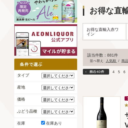
お得な直
お得な直輸入赤ワ
イン
該当件数：881件
並べ替え:
人気順
/
商
4
5
6
タイプ
産地
価格
ぶどう品種
V
在庫
在庫あり