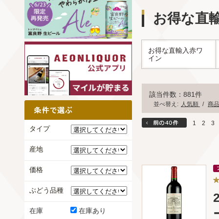
お得な直
お得な直輸入赤ワ
イン
該当件数：881件
並べ替え:
人気順
/
商
1
2
3
タイプ
産地
価格
ぶどう品種
在庫
在庫あり