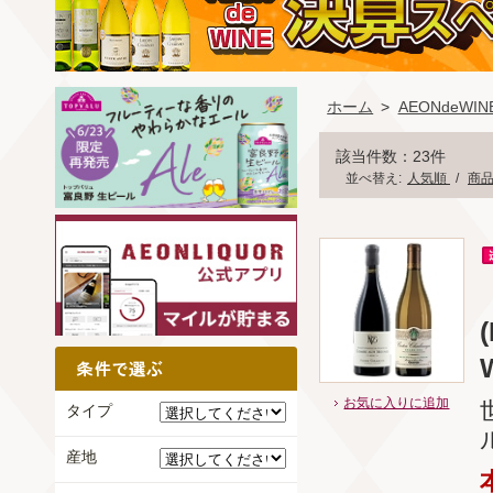
ホーム
>
AEONdeW
該当件数：23件
並べ替え:
人気順
/
商
お気に入りに追加
タイプ
産地