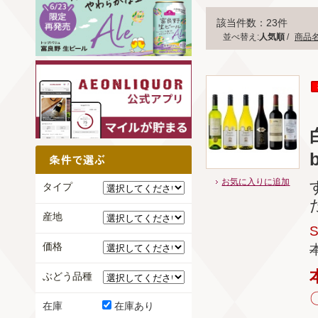
該当件数：23件
並べ替え:
人気順
/
商品
お気に入りに追加
タイプ
産地
価格
ぶどう品種
在庫
在庫あり