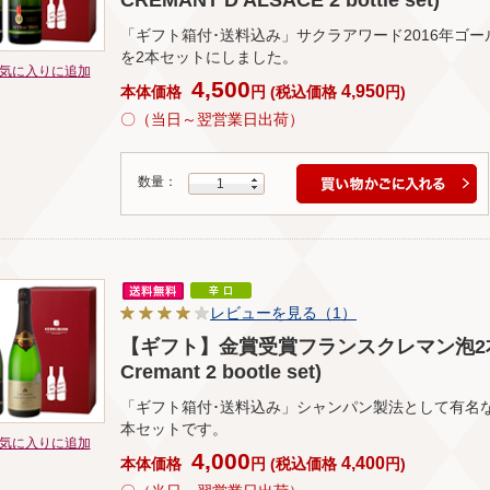
CREMANT D'ALSACE 2 bottle set)
「ギフト箱付･送料込み」サクラアワード2016年ゴ
を2本セットにしました。
気に入りに追加
4,500
4,950
本体価格
円
(
税込価格
円
)
〇（当日～翌営業日出荷）
数量：
1
レビューを見る（1）
【ギフト】金賞受賞フランスクレマン泡2本セッ
Cremant 2 bootle set)
「ギフト箱付･送料込み」シャンパン製法として有名
本セットです。
気に入りに追加
4,000
4,400
本体価格
円
(
税込価格
円
)