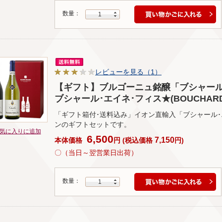
数量：
1
レビューを見る（1）
【ギフト】ブルゴーニュ銘醸「ブシャール･
ブシャール･エイネ･フィス★(BOUCHARD AIN
「ギフト箱付･送料込み」イオン直輸入「ブシャール･
ンのギフトセットです。
気に入りに追加
6,500
7,150
本体価格
円
(
税込価格
円
)
〇（当日～翌営業日出荷）
数量：
1