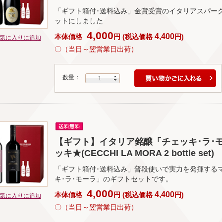
「ギフト箱付･送料込み」金賞受賞のイタリアスパー
ットにしました
4,000
4,400
本体価格
円
(
税込価格
円
)
気に入りに追加
〇（当日～翌営業日出荷）
数量：
1
【ギフト】イタリア銘醸「チェッキ･ラ･モ
ッキ★(CECCHI LA MORA 2 bottle set)
「ギフト箱付･送料込み」普段使いで実力を発揮する
キ･ラ･モーラ」のギフトセットです。
4,000
4,400
本体価格
円
(
税込価格
円
)
気に入りに追加
〇（当日～翌営業日出荷）