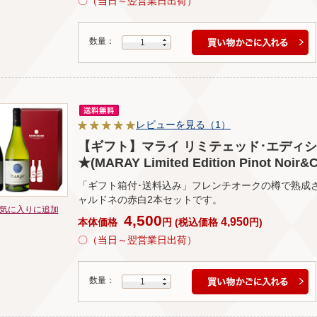
〇（当日～翌営業日出荷）
数量：
1
レビューを見る（1）
【ギフト】マライ リミテェッド･エディショ
★(MARAY Limited Edition Pinot Noir&
「ギフト箱付･送料込み」フレンチオークの樽で熟成
ャルドネの赤白2本セットです。
気に入りに追加
4,500
4,950
本体価格
円
(
税込価格
円
)
〇（当日～翌営業日出荷）
数量：
1