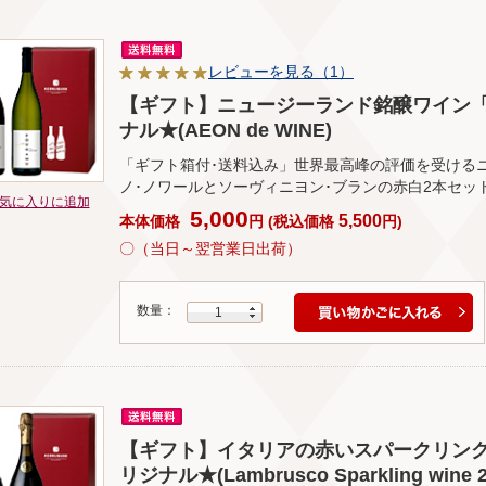
レビューを見る（1）
【ギフト】ニュージーランド銘醸ワイン「プ
ナル★(AEON de WINE)
「ギフト箱付･送料込み」世界最高峰の評価を受ける
ノ･ノワールとソーヴィニヨン･ブランの赤白2本セッ
気に入りに追加
5,000
5,500
本体価格
円
(
税込価格
円
)
〇（当日～翌営業日出荷）
数量：
1
【ギフト】イタリアの赤いスパークリング「
リジナル★(Lambrusco Sparkling wine 2 b