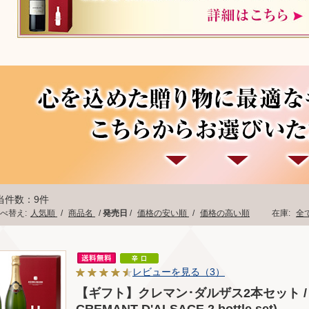
当件数：9件
べ替え:
人気順
/
商品名
/
発売日
/
価格の安い順
/
価格の高い順
在庫:
全
レビューを見る（3）
【ギフト】クレマン･ダルザス2本セット / 