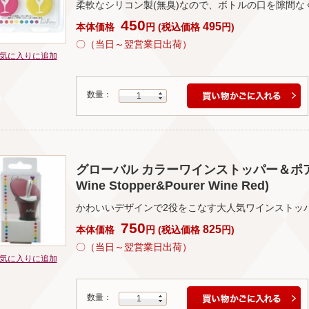
柔軟なシリコン製(無臭)なので、ボトルの口を隙間な
450
495
本体価格
円
(
税込価格
円
)
〇（当日～翌営業日出荷）
気に入りに追加
数量：
1
グローバル カラーワインストッパー＆ポアラー 
Wine Stopper&Pourer Wine Red)
かわいいデザインで2役をこなす大人気ワインストッ
750
825
本体価格
円
(
税込価格
円
)
〇（当日～翌営業日出荷）
気に入りに追加
数量：
1