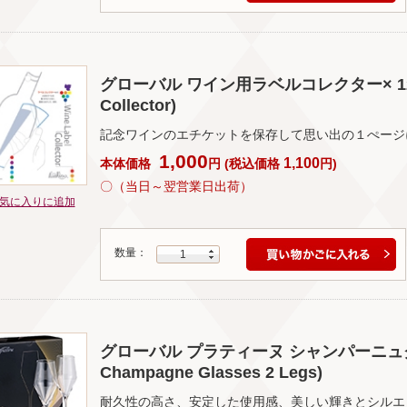
グローバル ワイン用ラベルコレクター× 12枚(Gl
Collector)
記念ワインのエチケットを保存して思い出の１ぺージ
1,000
1,100
本体価格
円
(
税込価格
円
)
〇（当日～翌営業日出荷）
気に入りに追加
数量：
1
グローバル プラティーヌ シャンパーニュグラス×2
Champagne Glasses 2 Legs)
耐久性の高さ、安定した使用感、美しい輝きとシルエ