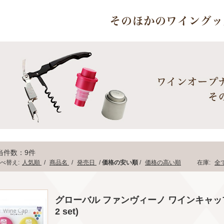
当件数：9件
べ替え:
人気順
/
商品名
/
発売日
/
価格の安い順
/
価格の高い順
在庫:
全
グローバル ファンヴィーノ ワインキャップ×2個(G
2 set)