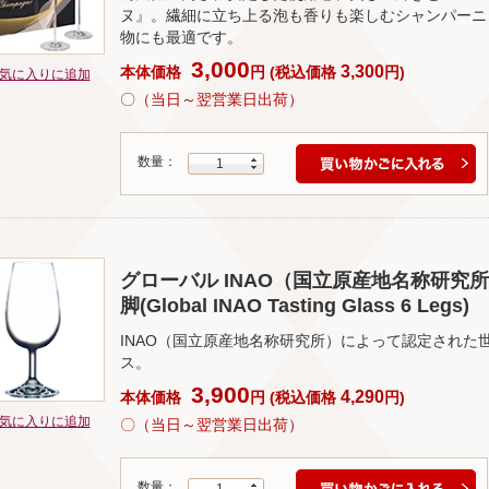
ヌ』。繊細に立ち上る泡も香りも楽しむシャンパーニ
物にも最適です。
3,000
3,300
本体価格
円
(
税込価格
円
)
気に入りに追加
〇（当日～翌営業日出荷）
数量：
1
グローバル INAO（国立原産地名称研究所）
脚(Global INAO Tasting Glass 6 Legs)
INAO（国立原産地名称研究所）によって認定された
ス。
3,900
4,290
本体価格
円
(
税込価格
円
)
気に入りに追加
〇（当日～翌営業日出荷）
数量：
1