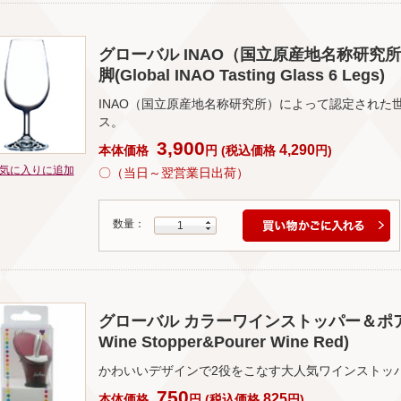
グローバル INAO（国立原産地名称研究所）
脚(Global INAO Tasting Glass 6 Legs)
INAO（国立原産地名称研究所）によって認定された
ス。
3,900
4,290
本体価格
円
(
税込価格
円
)
気に入りに追加
〇（当日～翌営業日出荷）
数量：
1
グローバル カラーワインストッパー＆ポアラー 
Wine Stopper&Pourer Wine Red)
かわいいデザインで2役をこなす大人気ワインストッ
750
825
本体価格
円
(
税込価格
円
)