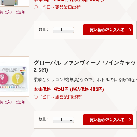
〇（当日～翌営業日出荷）
気に入りに追加
数量：
1
グローバル ファンヴィーノ ワインキャップ×2個(G
2 set)
柔軟なシリコン製(無臭)なので、ボトルの口を隙間な
450
495
本体価格
円
(
税込価格
円
)
〇（当日～翌営業日出荷）
気に入りに追加
数量：
1