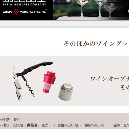
当件数：9件
べ替え:
人気順
/
商品名
/
発売日
/
価格の安い順
/
価格の高い順
在庫:
全