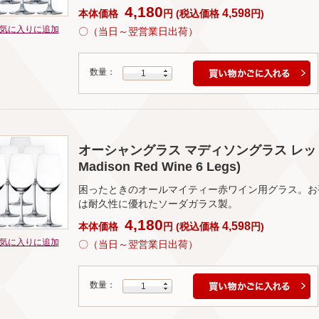
4,180
4,598
本体価格
円
(
税込価格
円
)
気に入りに追加
〇（当日～翌営業日出荷）
数量：
1
オーシャングラス マディソングラス レッドワイ
Madison Red Wine 6 Legs)
困ったときのオールマイティー赤ワイン用グラス。お
は耐久性に優れたソーダガラス製。
4,180
4,598
本体価格
円
(
税込価格
円
)
気に入りに追加
〇（当日～翌営業日出荷）
数量：
1