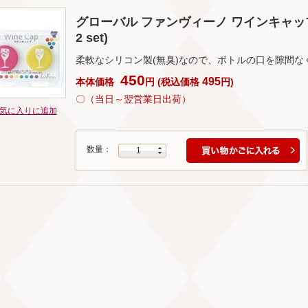
グローバル ファンヴィーノ ワインキャップ×2個(G
2 set)
柔軟なシリコン製(無臭)なので、ボトルの口を隙間な
450
495
本体価格
円
(
税込価格
円
)
〇（当日～翌営業日出荷）
気に入りに追加
数量：
1