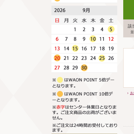
該
並
お