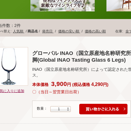
当件数：2件
べ替え:
人気順
/
商品名
/
発売日
/
価格の安い順
/
価格の高い順
在庫:
全
グローバル INAO（国立原産地名称研究所）
脚(Global INAO Tasting Glass 6 Legs)
INAO（国立原産地名称研究所）によって認定された
ス。
3,900
4,290
本体価格
円
(
税込価格
円
)
気に入りに追加
〇（当日～翌営業日出荷）
数量：
1