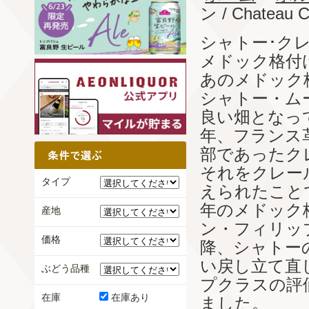
ン / Chateau C
シャトー･ク
メドック格付
あのメドック
シャトー・ム
良い畑となって
年、フランス
部であったク
それをクレー
タイプ
えられたこと
年のメドック
産地
ン・フィリッ
価格
降、シャトー
い戻し立て直
ぶどう品種
プクラスの評
在庫
在庫あり
ました。