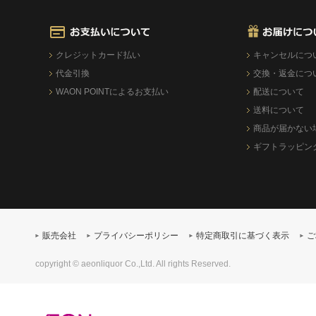
クレジットカード払い
キャンセルにつ
代金引換
交換・返金につ
WAON POINTによるお支払い
配送について
送料について
商品が届かない
ギフトラッピン
販売会社
プライバシーポリシー
特定商取引に基づく表示
ご
copyright © aeonliquor Co.,Ltd. All rights Reserved.