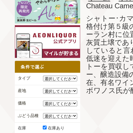
Chateau Came
シャトー･カ
格付け第５級
ーラン村に位
灰質土壌であ
していると言
低迷を迎えた
トーを買収し
ー、醸造設備
タイプ
在、有名ワイ
ボワノス氏が
産地
価格
ぶどう品種
在庫
在庫あり