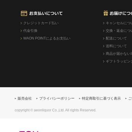
クレジットカード払い
キャンセルにつ
代金引換
交換・返金につ
WAON POINTによるお支払い
配送について
送料について
商品が届かない
ギフトラッピン
販売会社
プライバシーポリシー
特定商取引に基づく表示
ご
copyright © aeonliquor Co.,Ltd. All rights Reserved.