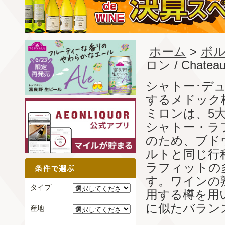
ホーム
>
ボル
ロン / Chateau 
シャトー･デ
するメドック
ミロンは、5
シャトー・ラ
のため、ブド
ルトと同じ行
ラフィットの
す。ワインの
タイプ
用する樽を用
に似たバラン
産地