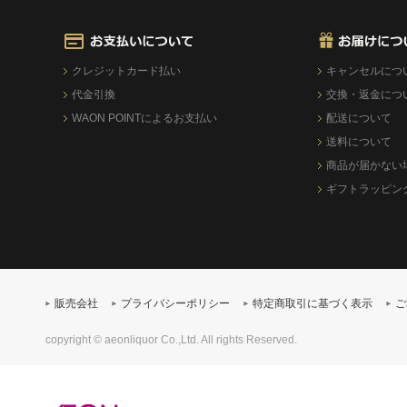
クレジットカード払い
キャンセルにつ
代金引換
交換・返金につ
WAON POINTによるお支払い
配送について
送料について
商品が届かない
ギフトラッピン
販売会社
プライバシーポリシー
特定商取引に基づく表示
ご
copyright © aeonliquor Co.,Ltd. All rights Reserved.