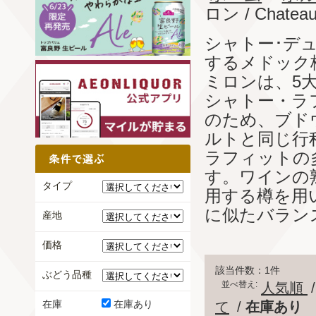
ロン / Chateau 
シャトー･デ
するメドック
ミロンは、5
シャトー・ラ
のため、ブド
ルトと同じ行
ラフィットの
す。ワインの
タイプ
用する樽を用
に似たバラン
産地
価格
該当件数：1件
ぶどう品種
並べ替え:
人気順
在庫
在庫あり
て
/
在庫あり