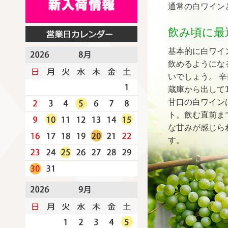
通常の白ワイン
飲み頃に最
基本的に白ワイ
飲めるようにな
いでしょう。 辛
蔵庫から出して
甘口の白ワイン
ト。飲む直前ま
な甘みが感じら
す。