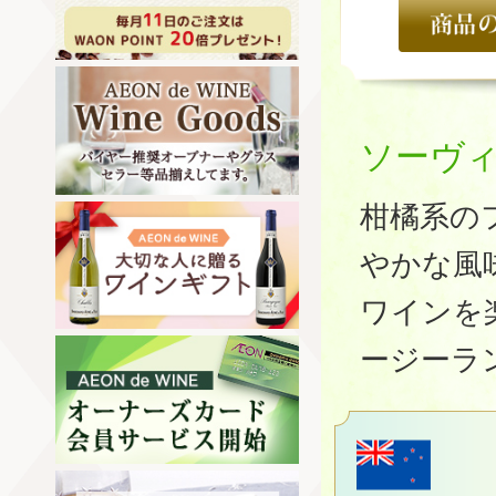
ソーヴ
柑橘系の
やかな風
ワインを
ージーラ