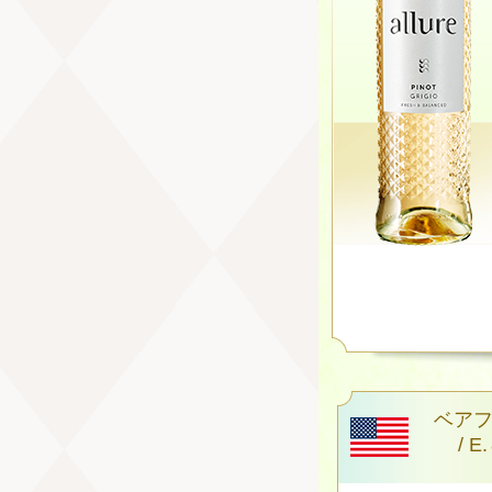
ベアフ
/ 