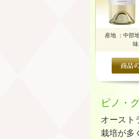
産地 ：中部
味
ピノ・
オースト
栽培が多