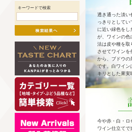
キーワードで検索
透き通った淡い
っきりとしてい
に近い緑色をし
が、ワインの色
法は皮や種を取
させてワインを
から、ブドウの
です。白ワイン
キリとした果実
今や赤・白・ロ
ワイン仕立てで