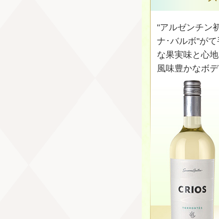
"アルゼンチン
ナ･バルボ"が
な果実味と心地
風味豊かなボデ