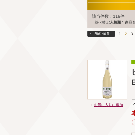
該当件数：116件
並べ替え:
人気順
/
商品
1
2
3
お気に入りに追加