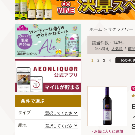
ホーム
> サクラアワード(S
該当件数：143件
並べ替え:
人気順
/
商
1
2
3
4
タイプ
産地
お気に入りに追加