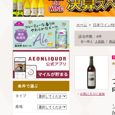
ホーム
>
日本ワイン特
該当件数：4件
並べ替え:
人気順
/
商
お気に入りに追加
タイプ
産地