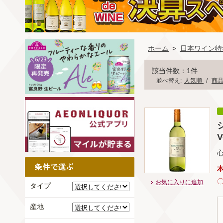
ホーム
>
日本ワイン特
該当件数：1件
並べ替え:
人気順
/
商
V
お気に入りに追加
タイプ
産地