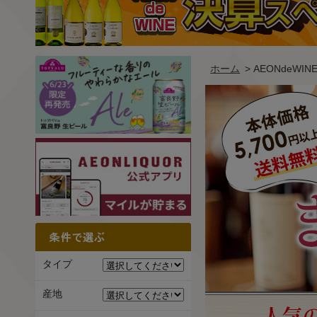
ホーム
> AEONdeW
タイプ
産地