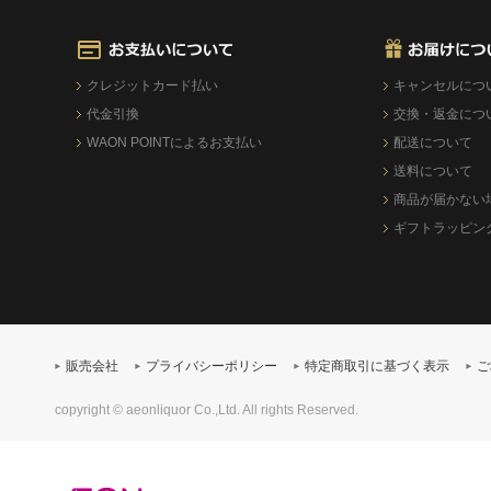
クレジットカード払い
キャンセルにつ
代金引換
交換・返金につ
WAON POINTによるお支払い
配送について
送料について
商品が届かない
ギフトラッピン
販売会社
プライバシーポリシー
特定商取引に基づく表示
ご
copyright © aeonliquor Co.,Ltd. All rights Reserved.