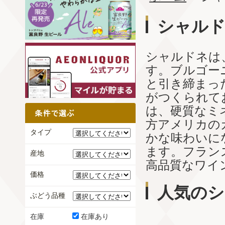
シャル
シャルドネは
す。ブルゴー
と引き締まっ
がつくられて
は、硬質なミ
方アメリカの
タイプ
かな味わいに
ます。フラン
産地
高品質なワイ
価格
人気のシ
ぶどう品種
在庫
在庫あり