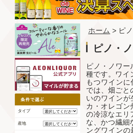
ホーム
> ピ
ピノ・
ピノ・ノワー
種です。ワイ
もつワインに
では、畑ごと
いのワインが
カ・オレゴン
タイプ
の冷涼なエリ
な、かつ繊細
産地
ングワインの