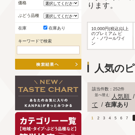
価格
ります。
ぶどう品種
在庫
在庫あり
10,000円(税込)以上
のプレミアム ピ
ノ・ノワールワイ
キーワードで検索
ン
人気のピ
該当件数：252件
並べ替え:
人気順
て
/
在庫あり
1
2
3
4
5
6
7