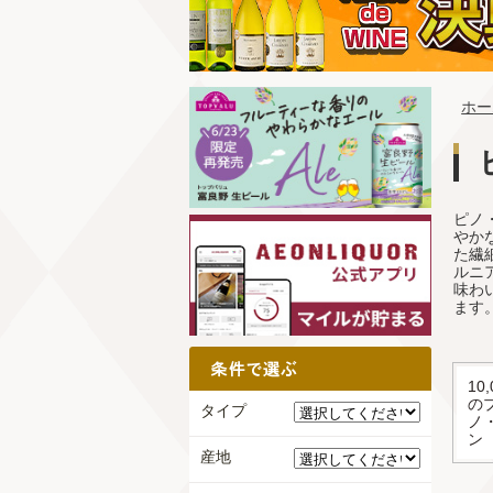
ホー
ピノ
やか
た繊
ルニ
味わ
ます
10
の
タイプ
ノ
ン
産地