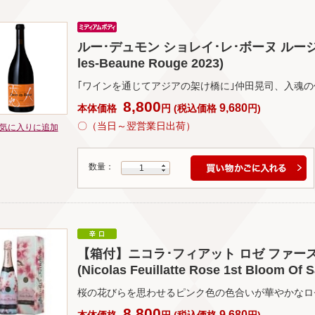
ルー･デュモン ショレイ･レ･ボーヌ ルージュ 20
les-Beaune Rouge 2023)
｢ワインを通じてアジアの架け橋に｣仲田晃司、入魂の
8,800
9,680
本体価格
円
(
税込価格
円
)
〇（当日～翌営業日出荷）
気に入りに追加
数量：
1
【箱付】ニコラ･フィアット ロゼ ファー
(Nicolas Feuillatte Rose 1st Bloom Of 
桜の花びらを思わせるピンク色の色合いが華やかなロ
8,800
9,680
本体価格
円
(
税込価格
円
)