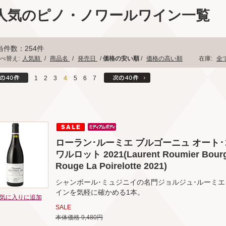
人気のピノ・ノワールワイン一覧
当件数：254件
べ替え:
人気順
/
商品名
/
発売日
/
価格の安い順
/
価格の高い順
在庫:
全
1
2
3
4
5
6
7
ローラン･ルーミエ ブルゴーニュ オート･
ワルロット 2021(Laurent Roumier Bourgo
Rouge La Poirelotte 2021)
シャンボール･ミュジニイの名門ジョルジュ･ルーミエ
インを気軽に確かめる1本。
気に入りに追加
SALE
本体価格 9,480円