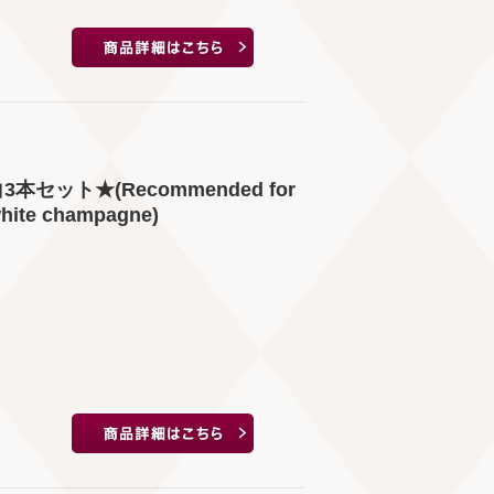
ット★(Recommended for
 white champagne)