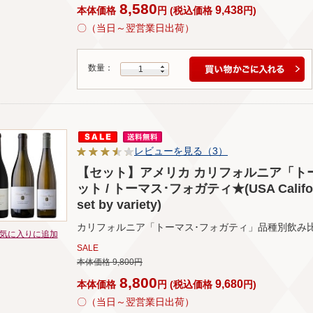
8,580
9,438
本体価格
円
(
税込価格
円
)
〇（当日～翌営業日出荷）
数量：
1
レビューを見る（3）
【セット】アメリカ カリフォルニア「トー
ット / トーマス･フォガティ★(USA California
set by variety)
カリフォルニア「トーマス･フォガティ」品種別飲み
気に入りに追加
SALE
本体価格 9,800円
8,800
9,680
本体価格
円
(
税込価格
円
)
〇（当日～翌営業日出荷）