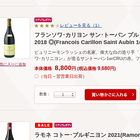
レビューを見る（1）
フランソワ･カリヨン サン･トーバン プル
2018 ◎(Francois Carillon Saint Aubin 1
ピュリニーモンラッシェの名家、偉大な白の造り手「
ワ･カリニヨン」が造るサントーバン1erCRUの赤
気に入りに追加
8,800
9,680
本体価格
円
(
税込価格
円
)
〇（当日～翌営業日出荷）
数量：
1
ラモネ コトー･ブルギニヨン 2021(Ramonet C