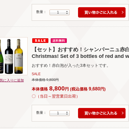
数量：
1
【セット】おすすめ！シャンパーニュ赤白3本セ
Christmas! Set of 3 bottles of red and
おすすめ！赤白泡が入った3本セットです。
SALE
本体価格 9,800円
気に入りに追加
8,800
9,680
本体価格
円
(
税込価格
円
)
〇（当日～翌営業日出荷）
数量：
1