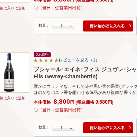
〇（当日～翌営業日出荷）
気に入りに追加
数量：
1
レビューを見る（1）
ブシャール･エイネ･フィス ジュヴレ･シャンベル
Fils Gevrey-Chambertin)
微かにウッディな、そして赤や黒い実の果実(ブラッ
ほのかなバニラ香を想わせる気品があり複雑な香りが
気に入りに追加
8,800
9,680
本体価格
円
(
税込価格
円
)
〇（当日～翌営業日出荷）
数量：
1