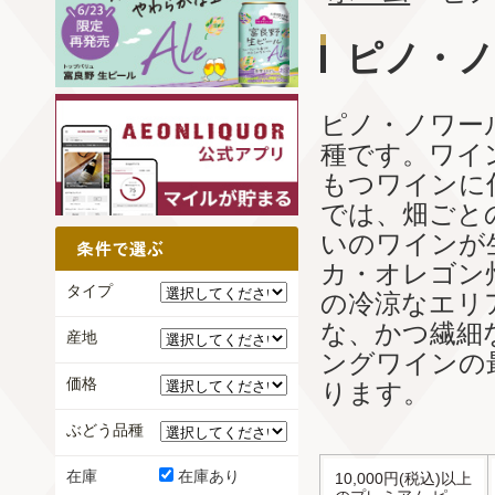
ピノ・
ピノ・ノワー
種です。ワイ
もつワインに
では、畑ごと
いのワインが
カ・オレゴン
タイプ
の冷涼なエリ
な、かつ繊細
産地
ングワインの
価格
ります。
ぶどう品種
在庫
在庫あり
10,000円(税込)以上